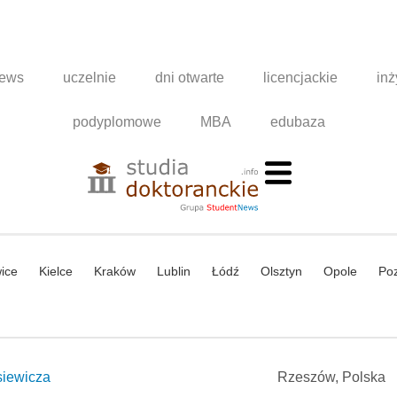
news
uczelnie
dni otwarte
licencjackie
inż
podyplomowe
MBA
edubaza
ice
Kielce
Kraków
Lublin
Łódź
Olsztyn
Opole
Po
siewicza
Rzeszów, Polska