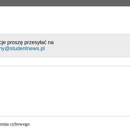
cje proszę przesyłać na
ny@studentnews.pl
zenia cyfrowego