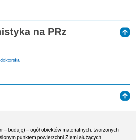
nistyka na PRz
⇑
-doktorska
⇑
ctor – buduję) – ogół obiektów materialnych, tworzonych
reślonym punktem powierzchni Ziemi służących