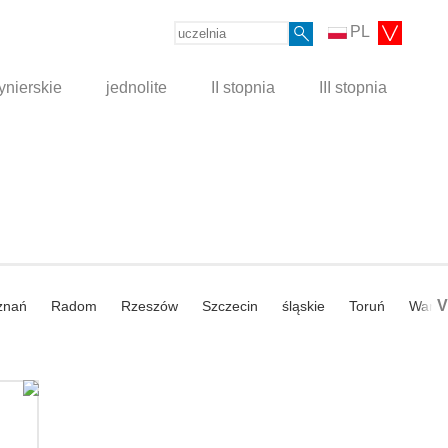
PL
ynierskie
jednolite
II stopnia
III stopnia
V
znań
Radom
Rzeszów
Szczecin
śląskie
Toruń
Wars