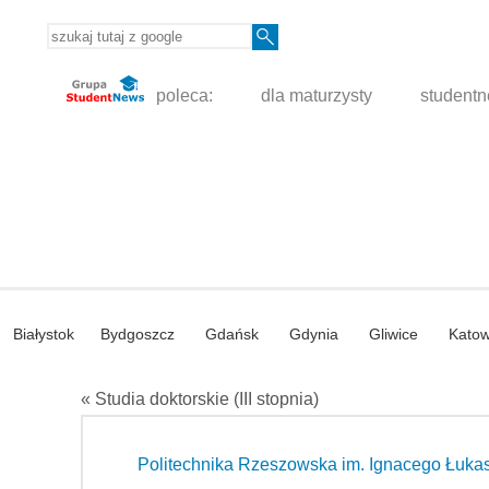
poleca:
dla maturzysty
student
Białystok
Bydgoszcz
Gdańsk
Gdynia
Gliwice
Katow
« Studia doktorskie (III stopnia)
Politechnika Rzeszowska im. Ignacego Łuka