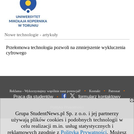
Nowe technologie - artykuły
Przełomowa technologia pozwoli na zmniejszenie wykluczenia
cyfrowego
•
•
•
Reklama - Wykorzystajmy wspólnie nasz potencjał!
Kontakt
Patronat
Praca dla studentów
formularz kontaktowy
•
Polityka Prywatności
Grupa StudentNews.pl Sp. z o.o. i jej partnerzy
używają plików cookies i podobnych technologii w
celu realizacji m.in. usług statystycznych i
reklamowych zgodnie z
Polityką Prywatności
. Możesz