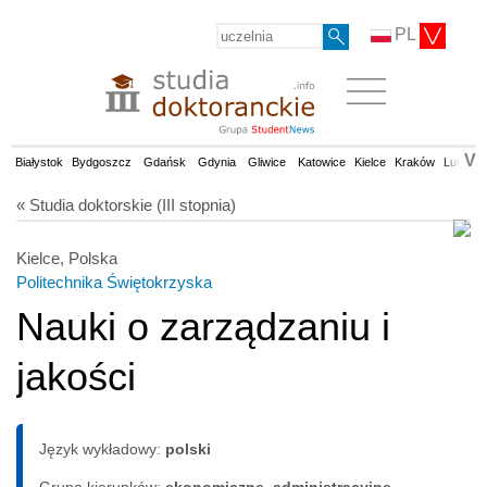
PL
V
Białystok
Bydgoszcz
Gdańsk
Gdynia
Gliwice
Katowice
Kielce
Kraków
Lublin
« Studia doktorskie (III stopnia)
Kielce, Polska
Politechnika Świętokrzyska
Nauki o zarządzaniu i
jakości
Język wykładowy:
polski
Grupa kierunków:
ekonomiczne, administracyjne