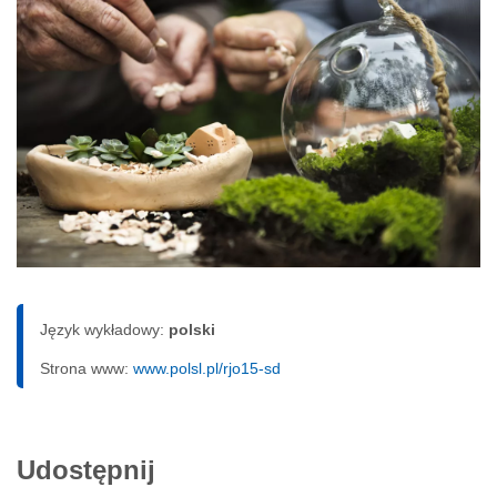
Język wykładowy:
polski
Strona www:
www.polsl.pl/rjo15-sd
Udostępnij