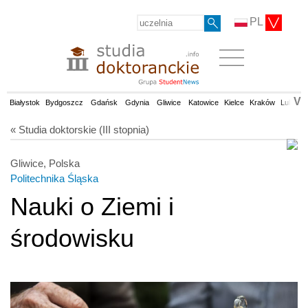
PL
V
Białystok
Bydgoszcz
Gdańsk
Gdynia
Gliwice
Katowice
Kielce
Kraków
Lublin
« Studia doktorskie (III stopnia)
Gliwice, Polska
Politechnika Śląska
Nauki o Ziemi i
środowisku