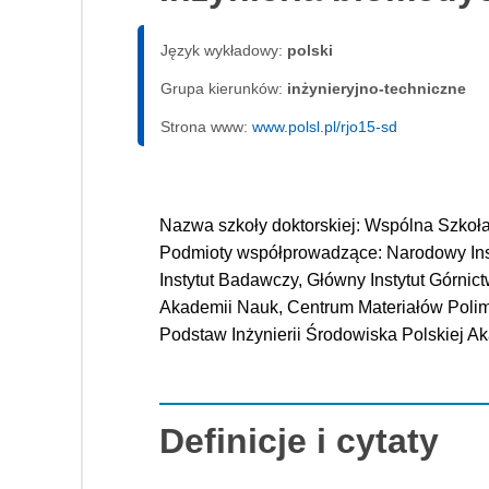
Język wykładowy:
polski
Grupa kierunków:
inżynieryjno-techniczne
Strona www:
www.polsl.pl/rjo15-sd
Nazwa szkoły doktorskiej: Wspólna Szkoł
Podmioty współprowadzące: Narodowy Insty
Instytut Badawczy, Główny Instytut Górnictw
Akademii Nauk, Centrum Materiałów Polime
Podstaw Inżynierii Środowiska Polskiej A
Definicje i cytaty