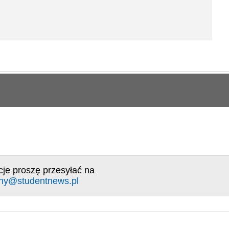
cje proszę przesyłać na
ny@studentnews.pl