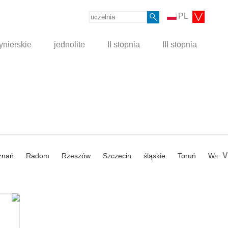
PL
ynierskie
jednolite
II stopnia
III stopnia
V
znań
Radom
Rzeszów
Szczecin
śląskie
Toruń
Wars