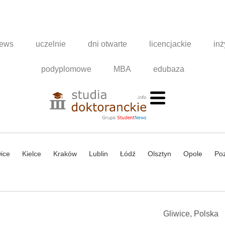
news
uczelnie
dni otwarte
licencjackie
inż
podyplomowe
MBA
edubaza
ice
Kielce
Kraków
Lublin
Łódź
Olsztyn
Opole
Po
Gliwice, Polska