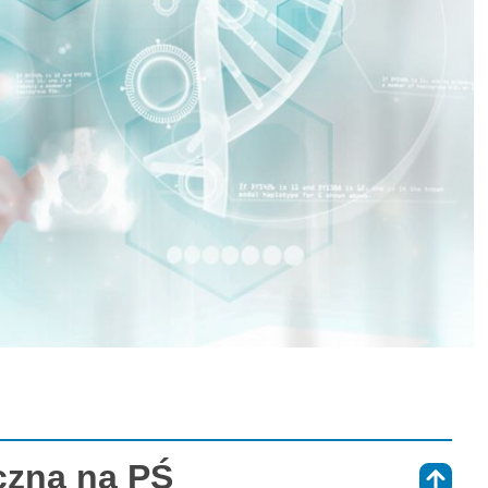
czna na PŚ
⇑