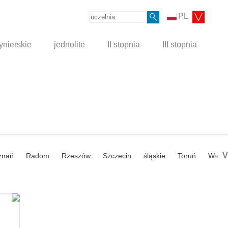
PL
ynierskie
jednolite
II stopnia
III stopnia
V
znań
Radom
Rzeszów
Szczecin
śląskie
Toruń
Wars