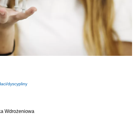
aci/dyscypliny
ska Wdrożeniowa