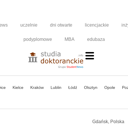
news
uczelnie
dni otwarte
licencjackie
inż
podyplomowe
MBA
edubaza
ice
Kielce
Kraków
Lublin
Łódź
Olsztyn
Opole
Po
Gdańsk, Polska