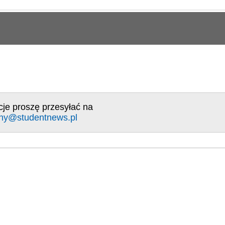
cje proszę przesyłać na
ny@studentnews.pl