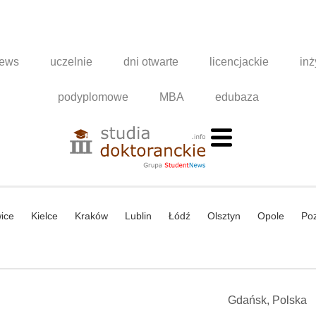
news
uczelnie
dni otwarte
licencjackie
inż
podyplomowe
MBA
edubaza
ice
Kielce
Kraków
Lublin
Łódź
Olsztyn
Opole
Po
Gdańsk, Polska