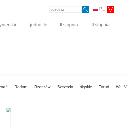
PL
ynierskie
jednolite
II stopnia
III stopnia
V
znań
Radom
Rzeszów
Szczecin
śląskie
Toruń
Wars