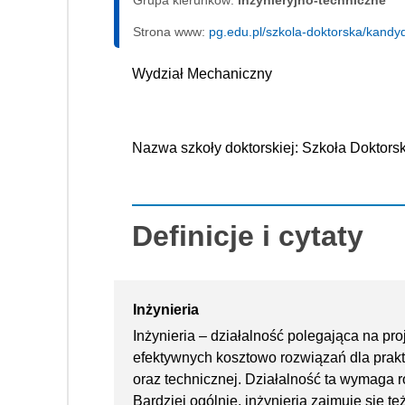
Grupa kierunków:
inżynieryjno-techniczne
Strona www:
pg.edu.pl/szkola-doktorska/kandyd
Wydział Mechaniczny
Nazwa szkoły doktorskiej: Szkoła Doktor
Definicje i cytaty
Inżynieria
Inżynieria – działalność polegająca na pro
efektywnych kosztowo rozwiązań dla prak
oraz technicznej. Działalność ta wymaga 
Bardziej ogólnie, inżynieria zajmuje się te