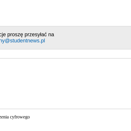
cje proszę przesyłać na
ny@studentnews.pl
zenia cyfrowego