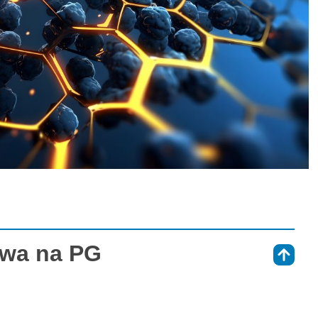
owa na PG
⇑