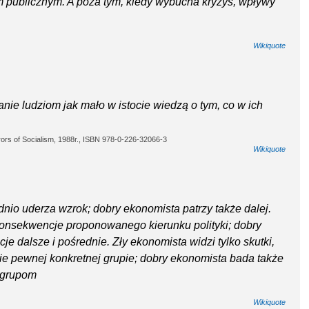
m publicznym. A poza tym, kiedy wybucha kryzys, wpływy
Wikiquote
ie ludziom jak mało w istocie wiedzą o tym, co w ich
rors of Socialism, 1988r., ISBN 978-0-226-32066-3
Wikiquote
dnio uderza wzrok; dobry ekonomista patrzy także dalej.
konsekwencje proponowanego kierunku polityki; dobry
 dalsze i pośrednie. Zły ekonomista widzi tylko skutki,
esie pewnej konkretnej grupie; dobry ekonomista bada także
m grupom
Wikiquote