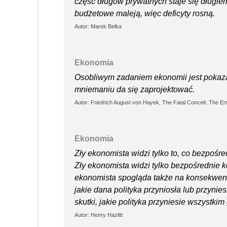
część długów prywatnych staje się długie
budżetowe maleją, więc deficyty rosną.
Autor: Marek Belka
Ekonomia
Osobliwym zadaniem ekonomii jest pokazan
mniemaniu da się zaprojektować.
Autor: Friedrich August von Hayek, The Fatal Conceit: The Er
Ekonomia
Zły ekonomista widzi tylko to, co bezpośre
Zły ekonomista widzi tylko bezpośrednie 
ekonomista spogląda także na konsekwencje
jakie dana polityka przyniosła lub przyni
skutki, jakie polityka przyniesie wszystki
Autor: Henry Hazlitt