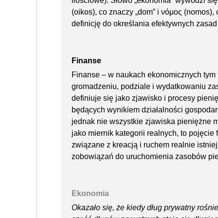
ilościowe). Słowo „ekonomia” wywodzi się 
(oikos), co znaczy „dom” i νόμος (nomos), c
definicję do określania efektywnych zas
Finanse
Finanse – w naukach ekonomicznych tym t
gromadzeniu, podziale i wydatkowaniu za
definiuje się jako zjawisko i procesy pieni
będących wynikiem działalności gospodarc
jednak nie wszystkie zjawiska pieniężne 
jako miernik kategorii realnych, to pojęcie
związane z kreacją i ruchem realnie istn
zobowiązań do uruchomienia zasobów pien
Ekonomia
Okazało się, że kiedy dług prywatny rośni