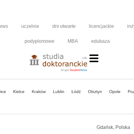
news
uczelnie
dni otwarte
licencjackie
inż
podyplomowe
MBA
edubaza
ice
Kielce
Kraków
Lublin
Łódź
Olsztyn
Opole
Po
Gdańsk, Polska