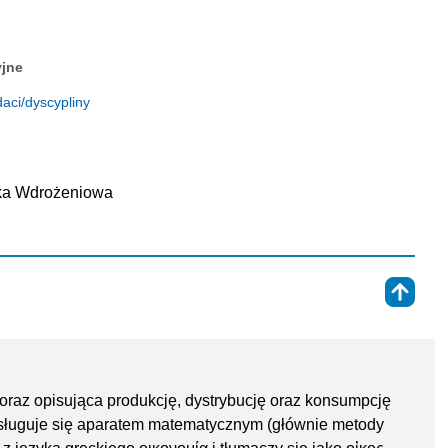
yjne
aci/dyscypliny
ska Wdrożeniowa
⇑
raz opisująca produkcję, dystrybucję oraz konsumpcję
 posługuje się aparatem matematycznym (głównie metody