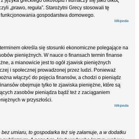
z języka greckiego οικονομία i tłumaczy się jako οἰκος
zyli „prawo, reguła”. Starożytni Grecy stosowali tę
ad funkcjonowania gospodarstwa domowego.
Wikipedia
erminem określa się stosunki ekonomiczne polegające na
sobów pieniężnych. W nauce o finansach termin finanse
ężne, a mianowicie jest to ogół zjawisk pieniężnych
zej i społecznej prowadzonej przez ludzi. Ponieważ
można włączyć do pojęcia finansów, a chodzi o pieniądz
 finansów obejmuje tylko te zjawiska pieniężne, które są
iejących zasobów pieniądza bądź też z zaciąganiem
iężnych w przyszłości.
Wikipedia
e bez umiaru, to gospodarka też się załamuje, a w dodatku