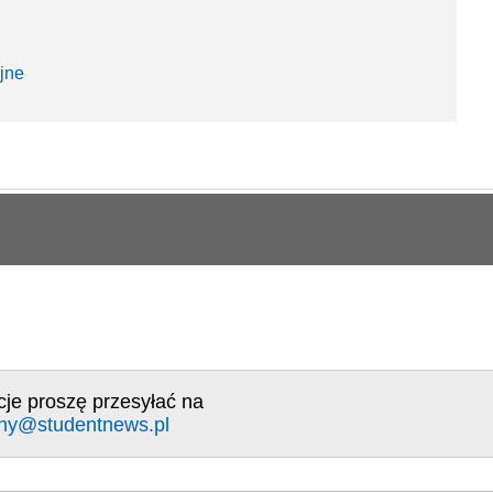
jne
cje proszę przesyłać na
ny@studentnews.pl