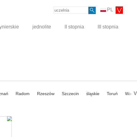
PL
ynierskie
jednolite
II stopnia
III stopnia
V
znań
Radom
Rzeszów
Szczecin
śląskie
Toruń
Wars