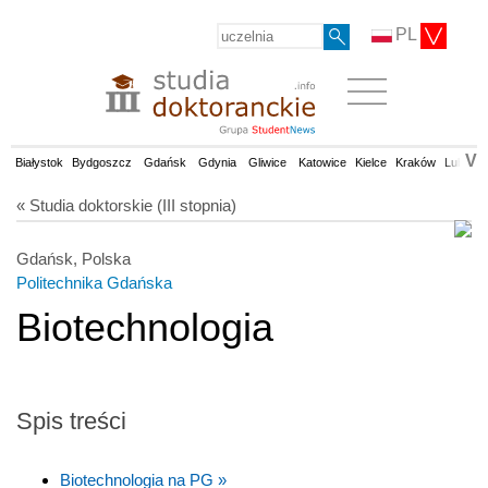
PL
V
Białystok
Bydgoszcz
Gdańsk
Gdynia
Gliwice
Katowice
Kielce
Kraków
Lublin
« Studia doktorskie (III stopnia)
Gdańsk, Polska
Politechnika Gdańska
Biotechnologia
Spis treści
Biotechnologia na PG »