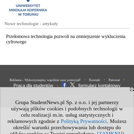
Nowe technologie - artykuły
Przełomowa technologia pozwoli na zmniejszenie wykluczenia
cyfrowego
•
•
•
Reklama - Wykorzystajmy wspólnie nasz potencjał!
Kontakt
Patronat
Praca dla studentów
formularz kontaktowy
•
Polityka Prywatności
Grupa StudentNews.pl Sp. z o.o. i jej partnerzy
używają plików cookies i podobnych technologii w
celu realizacji m.in. usług statystycznych i
reklamowych zgodnie z
Polityką Prywatności
. Możesz
określić warunki przechowywania lub dostępu do
plików cookies w Twojej przeglądarce.
[ZAMKNIJ]