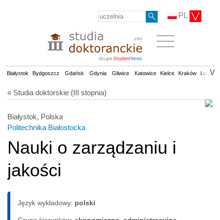
PL
V
Białystok
Bydgoszcz
Gdańsk
Gdynia
Gliwice
Katowice
Kielce
Kraków
Lublin
« Studia doktorskie (III stopnia)
Białystok, Polska
Politechnika Białostocka
Nauki o zarządzaniu i
jakości
Język wykładowy:
polski
Grupa kierunków:
ekonomiczne, administracyjne