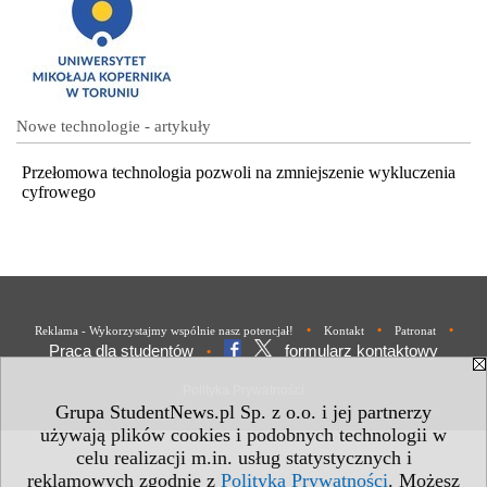
Nowe technologie - artykuły
Przełomowa technologia pozwoli na zmniejszenie wykluczenia
cyfrowego
•
•
•
Reklama - Wykorzystajmy wspólnie nasz potencjał!
Kontakt
Patronat
Praca dla studentów
formularz kontaktowy
•
Polityka Prywatności
Grupa StudentNews.pl Sp. z o.o. i jej partnerzy
używają plików cookies i podobnych technologii w
celu realizacji m.in. usług statystycznych i
reklamowych zgodnie z
Polityką Prywatności
. Możesz