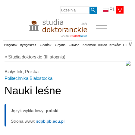
PL
V
Białystok
Bydgoszcz
Gdańsk
Gdynia
Gliwice
Katowice
Kielce
Kraków
Lublin
« Studia doktorskie (III stopnia)
Białystok, Polska
Politechnika Białostocka
Nauki leśne
Język wykładowy:
polski
Strona www:
sdpb.pb.edu.pl