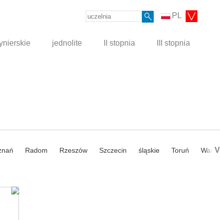
PL
ynierskie
jednolite
II stopnia
III stopnia
V
znań
Radom
Rzeszów
Szczecin
śląskie
Toruń
Wars