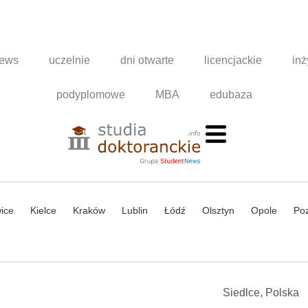
news
uczelnie
dni otwarte
licencjackie
inż
podyplomowe
MBA
edubaza
ice
Kielce
Kraków
Lublin
Łódź
Olsztyn
Opole
Po
Siedlce, Polska