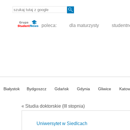
poleca:
dla maturzysty
student
Białystok
Bydgoszcz
Gdańsk
Gdynia
Gliwice
Katow
« Studia doktorskie (III stopnia)
Uniwersytet w Siedlcach