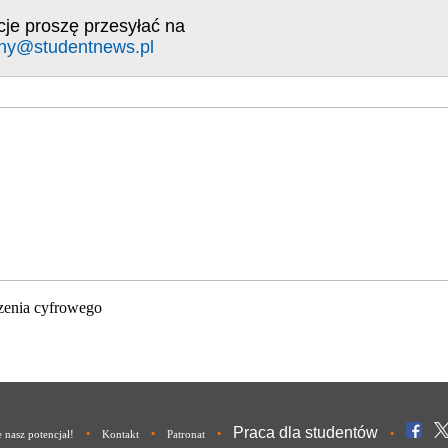
cje proszę przesyłać na
ny@studentnews.pl
zenia cyfrowego
Praca dla studentów
•
•
•
•
nasz potencjał!
Kontakt
Patronat