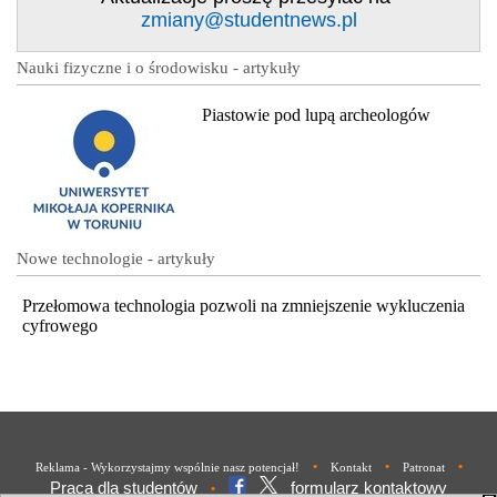
zmiany@studentnews.pl
Nauki fizyczne i o środowisku - artykuły
Piastowie pod lupą archeologów
Nowe technologie - artykuły
Przełomowa technologia pozwoli na zmniejszenie wykluczenia
cyfrowego
•
•
•
Reklama - Wykorzystajmy wspólnie nasz potencjał!
Kontakt
Patronat
Praca dla studentów
formularz kontaktowy
•