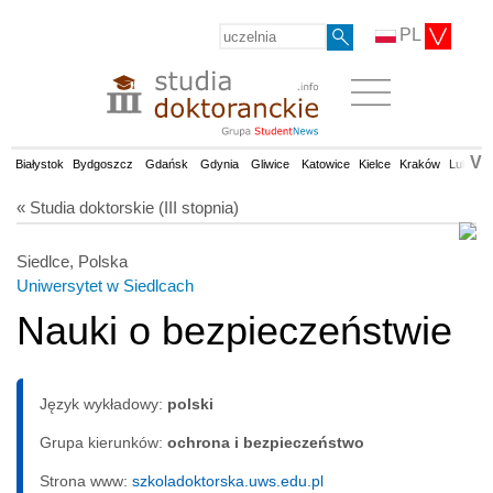
PL
V
Białystok
Bydgoszcz
Gdańsk
Gdynia
Gliwice
Katowice
Kielce
Kraków
Lublin
« Studia doktorskie (III stopnia)
Siedlce, Polska
Uniwersytet w Siedlcach
Nauki o bezpieczeństwie
Język wykładowy:
polski
Grupa kierunków:
ochrona i bezpieczeństwo
Strona www:
szkoladoktorska.uws.edu.pl