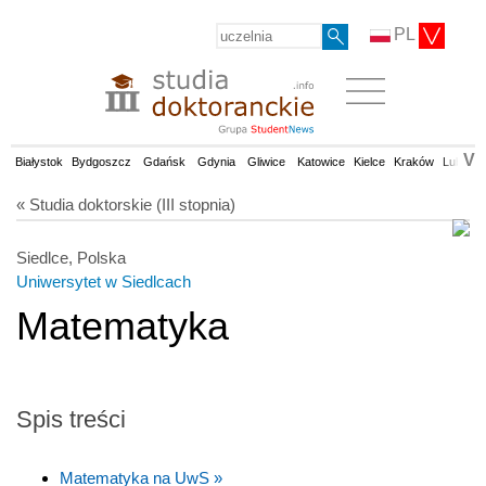
PL
V
Białystok
Bydgoszcz
Gdańsk
Gdynia
Gliwice
Katowice
Kielce
Kraków
Lublin
« Studia doktorskie (III stopnia)
Siedlce, Polska
Uniwersytet w Siedlcach
Matematyka
Spis treści
Matematyka na UwS »