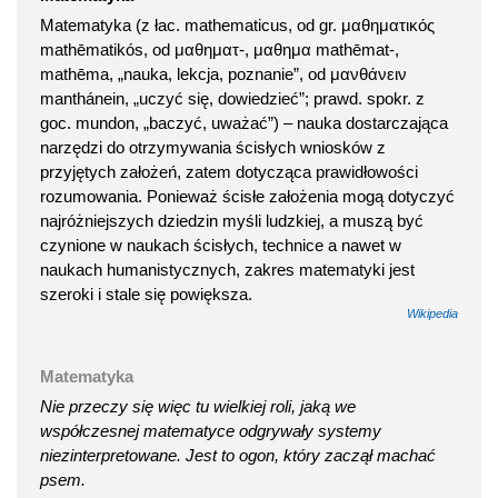
Matematyka (z łac. mathematicus, od gr. μαθηματικός
mathēmatikós, od μαθηματ-, μαθημα mathēmat-,
mathēma, „nauka, lekcja, poznanie”, od μανθάνειν
manthánein, „uczyć się, dowiedzieć”; prawd. spokr. z
goc. mundon, „baczyć, uważać”) – nauka dostarczająca
narzędzi do otrzymywania ścisłych wniosków z
przyjętych założeń, zatem dotycząca prawidłowości
rozumowania. Ponieważ ścisłe założenia mogą dotyczyć
najróżniejszych dziedzin myśli ludzkiej, a muszą być
czynione w naukach ścisłych, technice a nawet w
naukach humanistycznych, zakres matematyki jest
szeroki i stale się powiększa.
Wikipedia
Matematyka
Nie przeczy się więc tu wielkiej roli, jaką we
współczesnej matematyce odgrywały systemy
niezinterpretowane. Jest to ogon, który zaczął machać
psem.