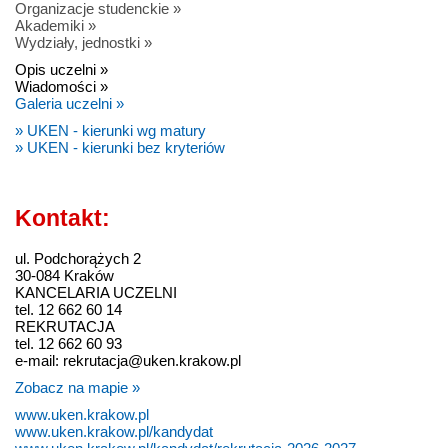
Organizacje studenckie »
Akademiki »
Wydziały, jednostki »
Opis uczelni »
Wiadomości »
Galeria uczelni »
» UKEN - kierunki wg matury
» UKEN - kierunki bez kryteriów
Kontakt:
ul. Podchorążych 2
30-084 Kraków
KANCELARIA UCZELNI
tel. 12 662 60 14
REKRUTACJA
tel. 12 662 60 93
e-mail: rekrutacja@uken.krakow.pl
Zobacz na mapie »
www.uken.krakow.pl
www.uken.krakow.pl/kandydat