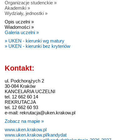
Organizacje studenckie »
Akademiki »
Wydziały, jednostki »
Opis uczelni »
Wiadomości »
Galeria uczelni »
» UKEN - kierunki wg matury
» UKEN - kierunki bez kryteriów
Kontakt:
ul. Podchorążych 2
30-084 Kraków
KANCELARIA UCZELNI
tel. 12 662 60 14
REKRUTACJA
tel. 12 662 60 93
e-mail: rekrutacja@uken.krakow.pl
Zobacz na mapie »
www.uken.krakow.pl
www.uken.krakow.pl/kandydat