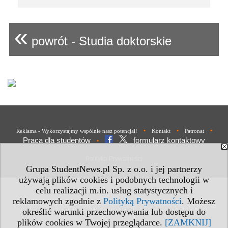
«
powrót - Studia doktorskie
•
•
•
Reklama - Wykorzystajmy wspólnie nasz potencjał!
Kontakt
Patronat
Praca dla studentów
formularz kontaktowy
•
Polityka Prywatności
Grupa StudentNews.pl Sp. z o.o. i jej partnerzy
używają plików cookies i podobnych technologii w
celu realizacji m.in. usług statystycznych i
reklamowych zgodnie z
Polityką Prywatności
. Możesz
określić warunki przechowywania lub dostępu do
plików cookies w Twojej przeglądarce.
[ZAMKNIJ]