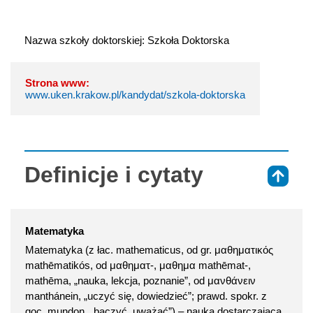
Nazwa szkoły doktorskiej: Szkoła Doktorska
Strona www:
www.uken.krakow.pl/kandydat/szkola-doktorska
Definicje i cytaty
⇑
Matematyka
Matematyka (z łac. mathematicus, od gr. μαθηματικός
mathēmatikós, od μαθηματ-, μαθημα mathēmat-,
mathēma, „nauka, lekcja, poznanie”, od μανθάνειν
manthánein, „uczyć się, dowiedzieć”; prawd. spokr. z
goc. mundon, „baczyć, uważać”) – nauka dostarczająca