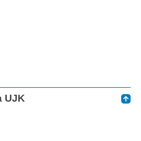
a UJK
⇑