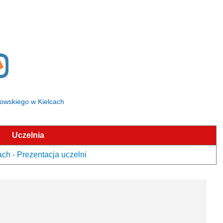
anowskiego w Kielcach
Uczelnia
h - Prezentacja uczelni