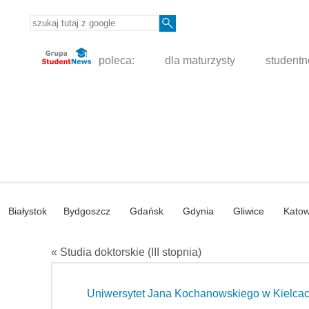
poleca:
dla maturzysty
student
Białystok
Bydgoszcz
Gdańsk
Gdynia
Gliwice
Katow
« Studia doktorskie (III stopnia)
Uniwersytet Jana Kochanowskiego w Kielca