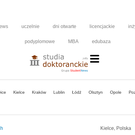
news
uczelnie
dni otwarte
licencjackie
inż
podyplomowe
MBA
edubaza
ice
Kielce
Kraków
Lublin
Łódź
Olsztyn
Opole
Po
ch
Kielce, Polska