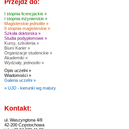
Przejdź do:
I stopnia licencjackie »
I stopnia inżynierskie »
Magisterskie jednolite »
II stopnia magisterskie »
Szkoła doktorska »
Studia podyplomowe »
Kursy, szkolenia »
Biuro Karier »
Organizacje studenckie »
Akademiki »
Wydziały, jednostki »
Opis uczelni »
Wiadomości »
Galeria uczelni »
» UJD - kierunki wg matury
Kontakt:
ul. Waszyngtona 4/8
42-200 Częstochowa