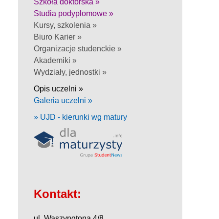
Szkoła doktorska »
Studia podyplomowe »
Kursy, szkolenia »
Biuro Karier »
Organizacje studenckie »
Akademiki »
Wydziały, jednostki »
Opis uczelni »
Galeria uczelni »
» UJD - kierunki wg matury
Kontakt:
ul. Waszyngtona 4/8