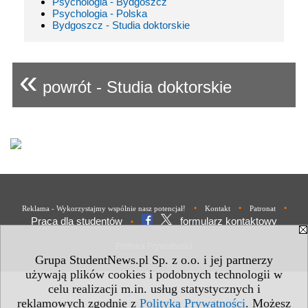
Psychologia - Bydgoszcz
Psychologia - Polska
Bydgoszcz - Studia doktorskie
«
powrót - Studia doktorskie
•
•
•
Reklama - Wykorzystajmy wspólnie nasz potencjał!
Kontakt
Patronat
Praca dla studentów
formularz kontaktowy
•
Polityka Prywatności
Grupa StudentNews.pl Sp. z o.o. i jej partnerzy
używają plików cookies i podobnych technologii w
celu realizacji m.in. usług statystycznych i
reklamowych zgodnie z
Polityką Prywatności
. Możesz