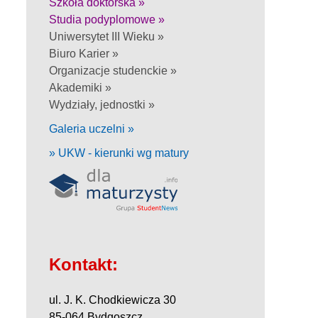
Szkoła doktorska »
Studia podyplomowe »
Uniwersytet III Wieku »
Biuro Karier »
Organizacje studenckie »
Akademiki »
Wydziały, jednostki »
Galeria uczelni »
» UKW - kierunki wg matury
Kontakt:
ul. J. K. Chodkiewicza 30
85-064 Bydgoszcz