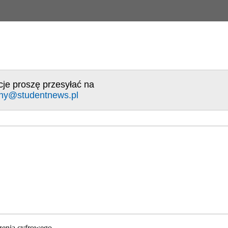
cje proszę przesyłać na
ny@studentnews.pl
zenia cyfrowego