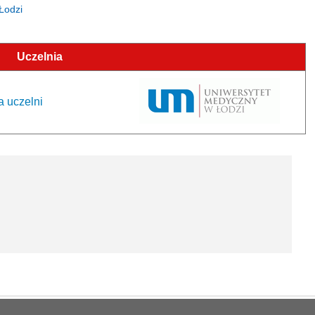
 Łodzi
Uczelnia
a uczelni