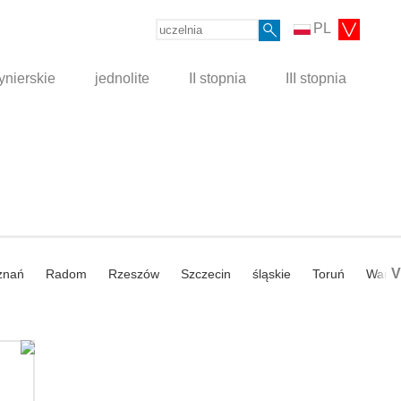
PL
ynierskie
jednolite
II stopnia
III stopnia
V
znań
Radom
Rzeszów
Szczecin
śląskie
Toruń
Wars