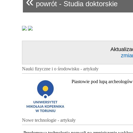
«
powrót - Studia doktorskie
Aktualiza
zmia
Nauki fizyczne i o środowisku - artykuły
Piastowie pod lupą archeologów
Nowe technologie - artykuły
Przełomowa technologia pozwoli na zmniejszenie wykluc