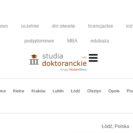
news
uczelnie
dni otwarte
licencjackie
inż
podyplomowe
MBA
edubaza
ice
Kielce
Kraków
Lublin
Łódź
Olsztyn
Opole
Po
Łódź, Polska