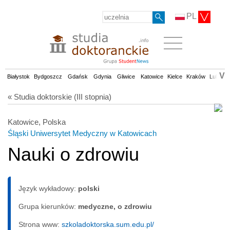
PL
V
Białystok
Bydgoszcz
Gdańsk
Gdynia
Gliwice
Katowice
Kielce
Kraków
Lublin
« Studia doktorskie (III stopnia)
Katowice, Polska
Śląski Uniwersytet Medyczny w Katowicach
Nauki o zdrowiu
Język wykładowy:
polski
Grupa kierunków:
medyczne, o zdrowiu
Strona www:
szkoladoktorska.sum.edu.pl/