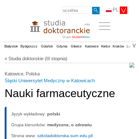
PL
V
Białystok
Bydgoszcz
Gdańsk
Gdynia
Gliwice
Katowice
Kielce
Kraków
Lublin
« Studia doktorskie (III stopnia)
Katowice, Polska
Śląski Uniwersytet Medyczny w Katowicach
Nauki farmaceutyczne
Język wykładowy:
polski
Grupa kierunków:
medyczne, o zdrowiu
Strona www:
szkoladoktorska.sum.edu.pl/