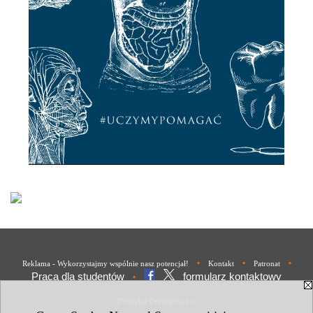
•
•
•
Reklama - Wykorzystajmy wspólnie nasz potencjał!
Kontakt
Patronat
Praca dla studentów
formularz kontaktowy
•
Polityka Prywatności