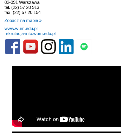
02-091 Warszawa
tel. (22) 57 20 913
fax: (22) 57 20 154
Zobacz na mapie »
www.wum.edu.pl
rekrutacja-info.wum.edu.pl