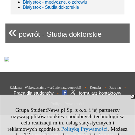
Białystok - medyczne, o zdrowiu
Białystok - Studia doktorskie
«
powrót - Studia doktorskie
•
•
•
Reklama - Wykorzystajmy wspólnie nasz potencjał!
Kontakt
Patronat
Praca dla studentów
formularz kontaktowy
•
Polityka Prywatności
Grupa StudentNews.pl Sp. z o.o. i jej partnerzy
używają plików cookies i podobnych technologii w
celu realizacji m.in. usług statystycznych i
reklamowych zgodnie z
Polityką Prywatności
. Możesz