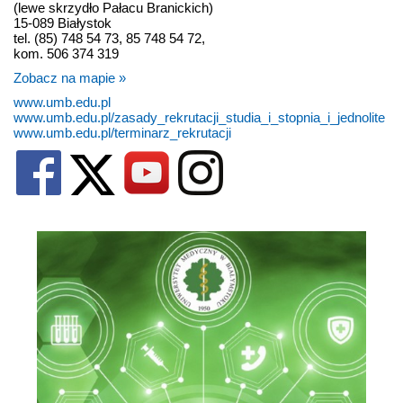
(lewe skrzydło Pałacu Branickich)
15-089 Białystok
tel. (85) 748 54 73, 85 748 54 72,
kom. 506 374 319
Zobacz na mapie »
www.umb.edu.pl
www.umb.edu.pl/zasady_rekrutacji_studia_i_stopnia_i_jednolite
www.umb.edu.pl/terminarz_rekrutacji