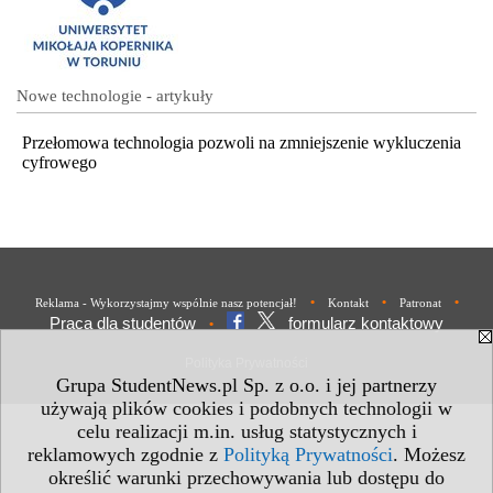
Nowe technologie - artykuły
Przełomowa technologia pozwoli na zmniejszenie wykluczenia
cyfrowego
•
•
•
Reklama - Wykorzystajmy wspólnie nasz potencjał!
Kontakt
Patronat
Praca dla studentów
formularz kontaktowy
•
Polityka Prywatności
Grupa StudentNews.pl Sp. z o.o. i jej partnerzy
używają plików cookies i podobnych technologii w
celu realizacji m.in. usług statystycznych i
reklamowych zgodnie z
Polityką Prywatności
. Możesz
określić warunki przechowywania lub dostępu do