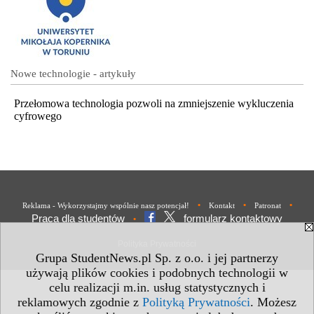
Nowe technologie - artykuły
Przełomowa technologia pozwoli na zmniejszenie wykluczenia
cyfrowego
•
•
•
Reklama - Wykorzystajmy wspólnie nasz potencjał!
Kontakt
Patronat
Praca dla studentów
formularz kontaktowy
•
Polityka Prywatności
Grupa StudentNews.pl Sp. z o.o. i jej partnerzy
używają plików cookies i podobnych technologii w
celu realizacji m.in. usług statystycznych i
reklamowych zgodnie z
Polityką Prywatności
. Możesz