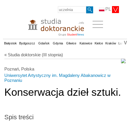
PL
V
Białystok
Bydgoszcz
Gdańsk
Gdynia
Gliwice
Katowice
Kielce
Kraków
Lublin
« Studia doktorskie (III stopnia)
Poznań, Polska
Uniwersytet Artystyczny im. Magdaleny Abakanowicz w
Poznaniu
Konserwacja dzieł sztuki.
Spis treści