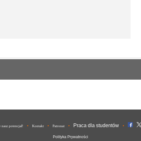
Praca dla studentów
•
•
•
•
nasz potencjał!
Kontakt
Patronat
Polityka Prywatności