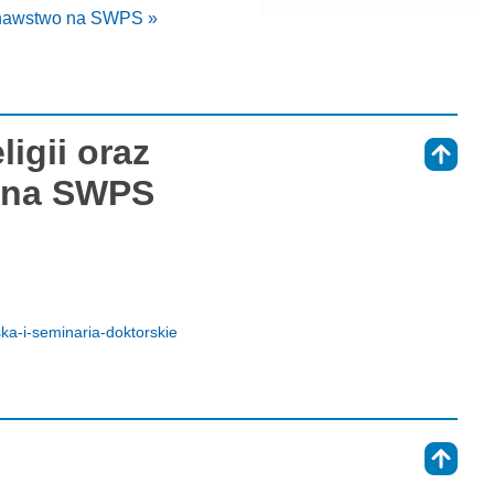
uroznawstwo na SWPS »
ligii oraz
⇑
o na SWPS
ka-i-seminaria-doktorskie
⇑