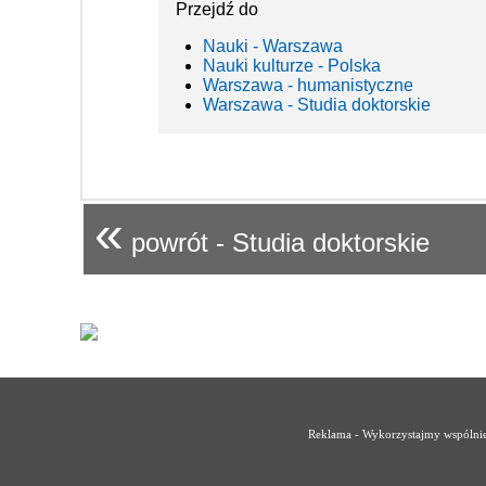
Przejdź do
Nauki - Warszawa
Nauki kulturze - Polska
Warszawa - humanistyczne
Warszawa - Studia doktorskie
«
powrót - Studia doktorskie
Reklama - Wykorzystajmy wspólnie 