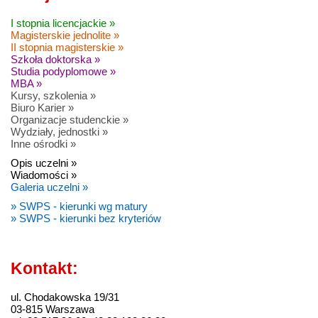
I stopnia licencjackie »
Magisterskie jednolite »
II stopnia magisterskie »
Szkoła doktorska »
Studia podyplomowe »
MBA »
Kursy, szkolenia »
Biuro Karier »
Organizacje studenckie »
Wydziały, jednostki »
Inne ośrodki »
Opis uczelni »
Wiadomości »
Galeria uczelni »
» SWPS - kierunki wg matury
» SWPS - kierunki bez kryteriów
Kontakt:
ul. Chodakowska 19/31
03-815 Warszawa