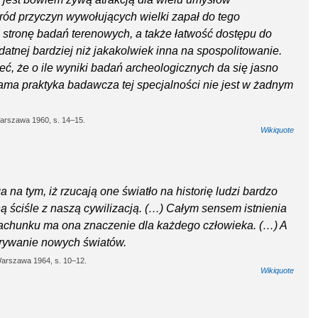
ód przyczyn wywołujących wielki zapał do tego
stronę badań terenowych, a także łatwość dostępu do
datnej bardziej niż jakakolwiek inna na spospolitowanie.
ć, że o ile wyniki badań archeologicznych da się jasno
ama praktyka badawcza tej specjalności nie jest w żadnym
 Warszawa 1960, s. 14–15.
Wikiquote
na tym, iż rzucają one światło na historię ludzi bardzo
ą ściśle z naszą cywilizacją. (…) Całym sensem istnienia
ozrachunku ma ona znaczenie dla każdego człowieka. (…) A
dkrywanie nowych światów.
Warszawa 1964, s. 10–12.
Wikiquote