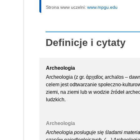
Strona www uczelni:
www.mpgu.edu
Definicje i cytaty
Archeologia
Archeologia (z gr. ἀρχαῖος archaīos – dawny
celem jest odtwarzanie społeczno-kulturo
ziemi, na ziemi lub w wodzie źródeł archeo
ludzkich.
Archeologia
Archeologia posługuje się śladami materia
czasów najodleglejszych. (…) Archeologia