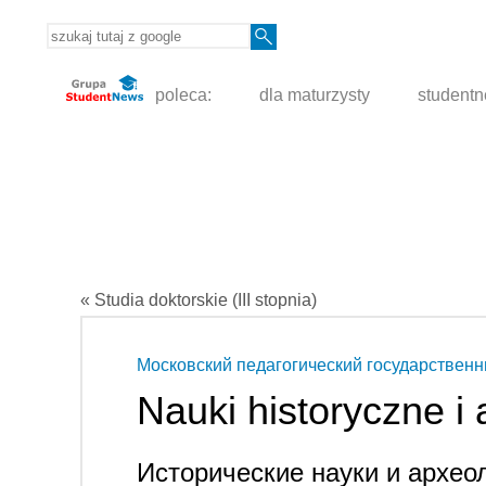
poleca:
dla maturzysty
student
« Studia doktorskie (III stopnia)
Московский педагогический государственн
Nauki historyczne i 
Исторические науки и архео