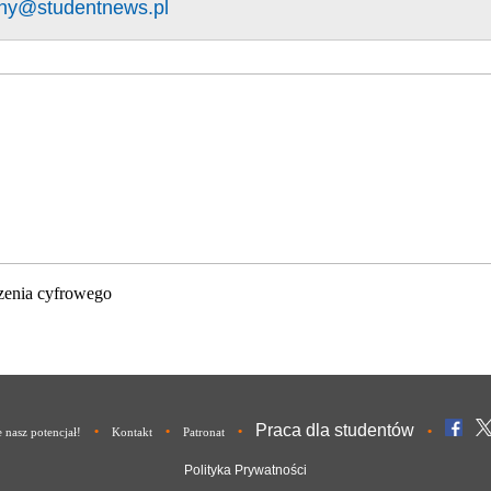
ny@studentnews.pl
zenia cyfrowego
Praca dla studentów
•
•
•
•
nasz potencjał!
Kontakt
Patronat
Polityka Prywatności