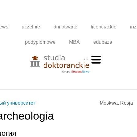
news
uczelnie
dni otwarte
licencjackie
inż
podyplomowe
MBA
edubaza
ый университет
Moskwa, Rosja
archeologia
логия