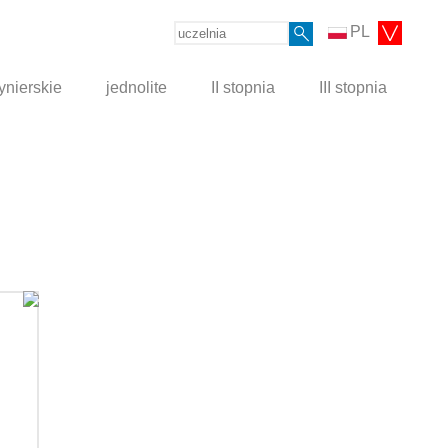
PL
ynierskie
jednolite
II stopnia
III stopnia