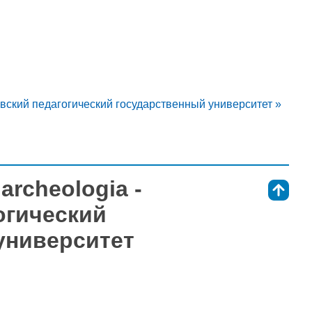
сковский педагогический государственный университет »
 archeologia -
⇑
огический
университет