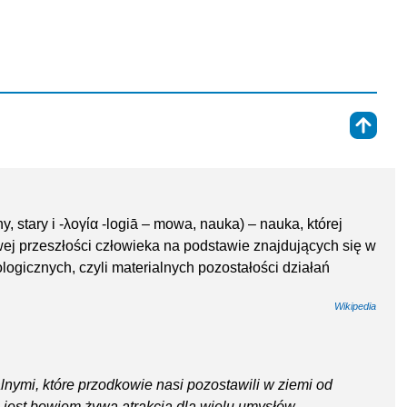
⇑
, stary i -λογία -logiā – mowa, nauka) – nauka, której
wej przeszłości człowieka na podstawie znajdujących się w
logicznych, czyli materialnych pozostałości działań
Wikipedia
lnymi, które przodkowie nasi pozostawili w ziemi od
 jest bowiem żywą atrakcją dla wielu umysłów