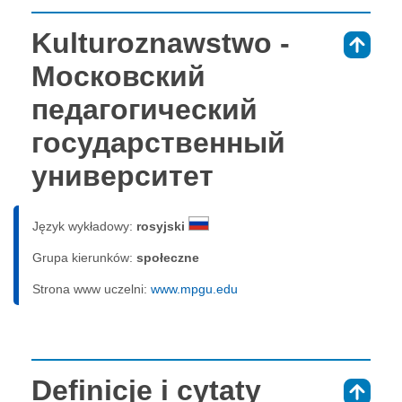
Kulturoznawstwo -
⇑
Московский
педагогический
государственный
университет
Język wykładowy:
rosyjski
Grupa kierunków:
społeczne
Strona www uczelni:
www.mpgu.edu
Definicje i cytaty
⇑