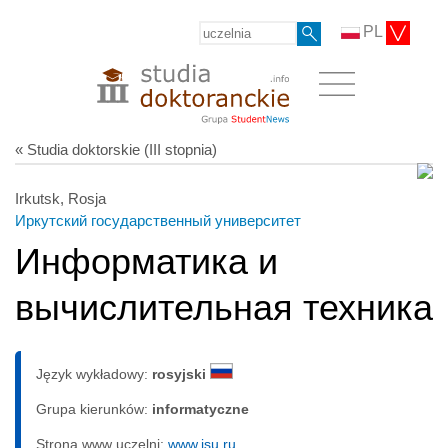
PL
« Studia doktorskie (III stopnia)
Irkutsk, Rosja
Иркутский государственный университет
Информатика и
вычислительная техника
Język wykładowy:
rosyjski
Grupa kierunków:
informatyczne
Strona www uczelni:
www.isu.ru