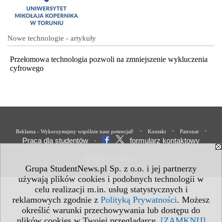
Nowe technologie - artykuły
Przełomowa technologia pozwoli na zmniejszenie wykluczenia
cyfrowego
•
•
•
Reklama - Wykorzystajmy wspólnie nasz potencjał!
Kontakt
Patronat
Praca dla studentów
formularz kontaktowy
•
Polityka Prywatności
Grupa StudentNews.pl Sp. z o.o. i jej partnerzy
używają plików cookies i podobnych technologii w
celu realizacji m.in. usług statystycznych i
reklamowych zgodnie z
Polityką Prywatności
. Możesz
określić warunki przechowywania lub dostępu do
plików cookies w Twojej przeglądarce.
[ZAMKNIJ]