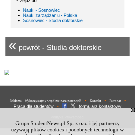
Przejdź do
Nauki - Sosnowiec
Nauki zarządzaniu - Polska
Sosnowiec - Studia doktorskie
«
powrót - Studia doktorskie
•
•
•
Reklama - Wykorzystajmy wspólnie nasz potencjał!
Kontakt
Patronat
Praca dla studentów
formularz kontaktowy
•
Polityka Prywatności
Grupa StudentNews.pl Sp. z o.o. i jej partnerzy
używają plików cookies i podobnych technologii w