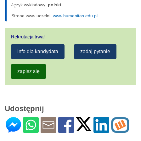
Język wykładowy:
polski
Strona www uczelni:
www.humanitas.edu.pl
Rekrutacja trwa!
info dla kandydata
zadaj pytanie
zapisz się
Udostępnij