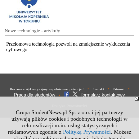
Nowe technologie - artykuły
Przełomowa technologia pozwoli na zmniejszenie wykluczenia
cyfrowego
•
•
•
Reklama - Wykorzystajmy wspólnie nasz potencjał!
Kontakt
Patronat
Praca dla studentów
formularz kontaktowy
•
Polityka Prywatności
Grupa StudentNews.pl Sp. z o.o. i jej partnerzy
używają plików cookies i podobnych technologii w
celu realizacji m.in. usług statystycznych i
reklamowych zgodnie z
Polityką Prywatności
. Możesz
określić warunki przechowywania lub dostępu do