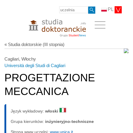
PL
« Studia doktorskie (III stopnia)
Cagliari, Włochy
Università degli Studi di Cagliari
PROGETTAZIONE
MECCANICA
Język wykładowy:
włoski
Grupa kierunków:
inżynieryjno-techniczne
Strona www uczelni:
www.unica.it