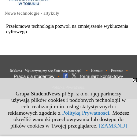
Nowe technologie - artykuły
Przełomowa technologia pozwoli na zmniejszenie wykluczenia
cyfrowego
•
•
•
Reklama - Wykorzystajmy wspólnie nasz potencjał!
Kontakt
Patronat
Praca dla studentów
formularz kontaktowy
•
Polityka Prywatności
Grupa StudentNews.pl Sp. z o.o. i jej partnerzy
używają plików cookies i podobnych technologii w
celu realizacji m.in. usług statystycznych i
reklamowych zgodnie z
Polityką Prywatności
. Możesz
określić warunki przechowywania lub dostępu do
plików cookies w Twojej przeglądarce.
[ZAMKNIJ]