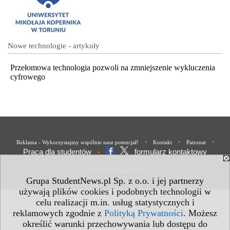
Nowe technologie - artykuły
Przełomowa technologia pozwoli na zmniejszenie wykluczenia
cyfrowego
•
•
•
Reklama - Wykorzystajmy wspólnie nasz potencjał!
Kontakt
Patronat
Praca dla studentów
formularz kontaktowy
•
Polityka Prywatności
Grupa StudentNews.pl Sp. z o.o. i jej partnerzy
używają plików cookies i podobnych technologii w
celu realizacji m.in. usług statystycznych i
reklamowych zgodnie z
Polityką Prywatności
. Możesz
określić warunki przechowywania lub dostępu do