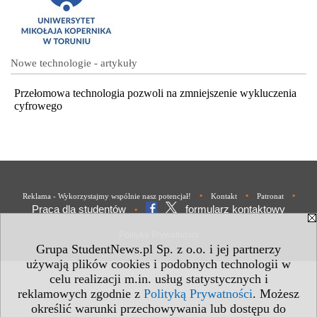
Nowe technologie - artykuły
Przełomowa technologia pozwoli na zmniejszenie wykluczenia
cyfrowego
•
•
•
Reklama - Wykorzystajmy wspólnie nasz potencjał!
Kontakt
Patronat
Praca dla studentów
formularz kontaktowy
•
Polityka Prywatności
Grupa StudentNews.pl Sp. z o.o. i jej partnerzy
używają plików cookies i podobnych technologii w
celu realizacji m.in. usług statystycznych i
reklamowych zgodnie z
Polityką Prywatności
. Możesz
określić warunki przechowywania lub dostępu do