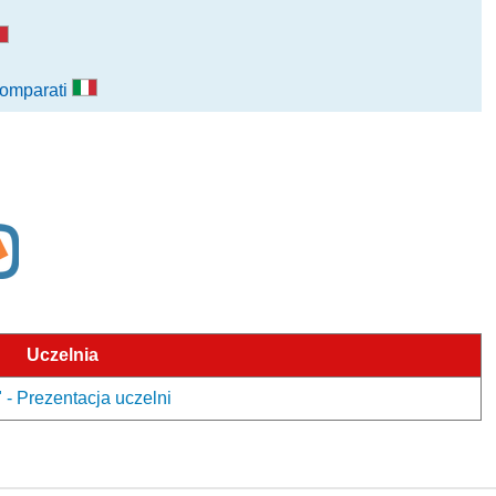
 Comparati
Uczelnia
" - Prezentacja uczelni