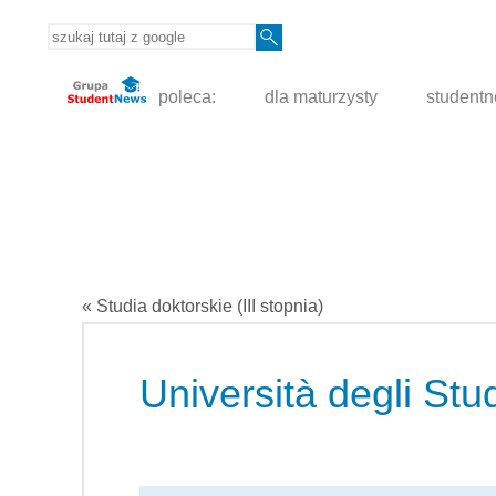
poleca:
dla maturzysty
student
« Studia doktorskie (III stopnia)
Università degli Stud