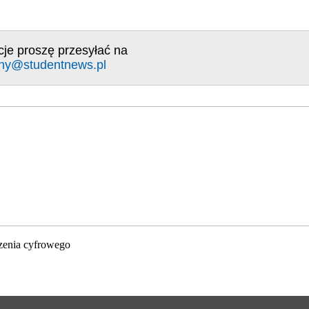
cje proszę przesyłać na
ny@studentnews.pl
zenia cyfrowego