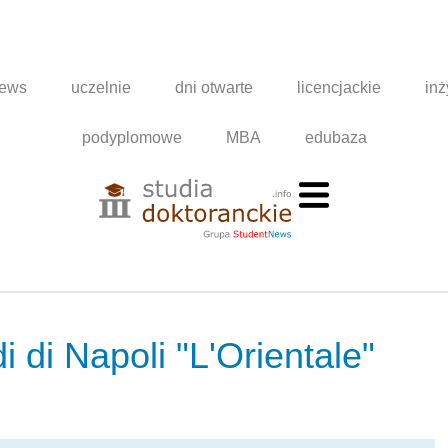
news
uczelnie
dni otwarte
licencjackie
inż
podyplomowe
MBA
edubaza
i di Napoli "L'Orientale"