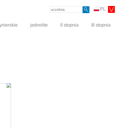
PL
ynierskie
jednolite
II stopnia
III stopnia