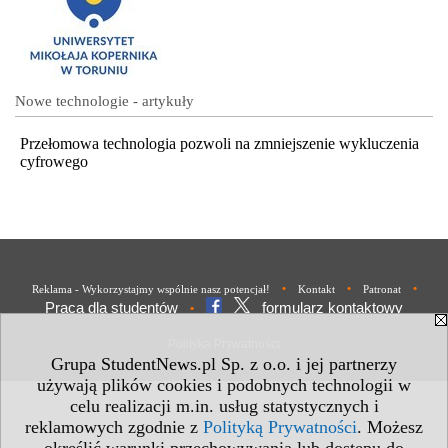
Nowe technologie - artykuły
Przełomowa technologia pozwoli na zmniejszenie wykluczenia
cyfrowego
•
•
•
Reklama - Wykorzystajmy wspólnie nasz potencjał!
Kontakt
Patronat
Praca dla studentów
formularz kontaktowy
•
Polityka Prywatności
Grupa StudentNews.pl Sp. z o.o. i jej partnerzy
używają plików cookies i podobnych technologii w
celu realizacji m.in. usług statystycznych i
reklamowych zgodnie z
Polityką Prywatności
. Możesz