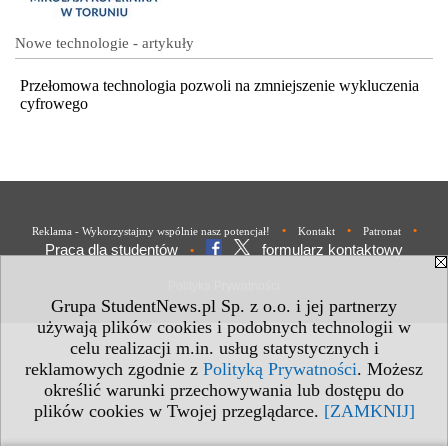
Nowe technologie - artykuły
Przełomowa technologia pozwoli na zmniejszenie wykluczenia
cyfrowego
•
•
•
Reklama - Wykorzystajmy wspólnie nasz potencjał!
Kontakt
Patronat
Praca dla studentów
formularz kontaktowy
•
Polityka Prywatności
Grupa StudentNews.pl Sp. z o.o. i jej partnerzy
używają plików cookies i podobnych technologii w
celu realizacji m.in. usług statystycznych i
reklamowych zgodnie z
Polityką Prywatności
. Możesz
określić warunki przechowywania lub dostępu do
plików cookies w Twojej przeglądarce.
[ZAMKNIJ]