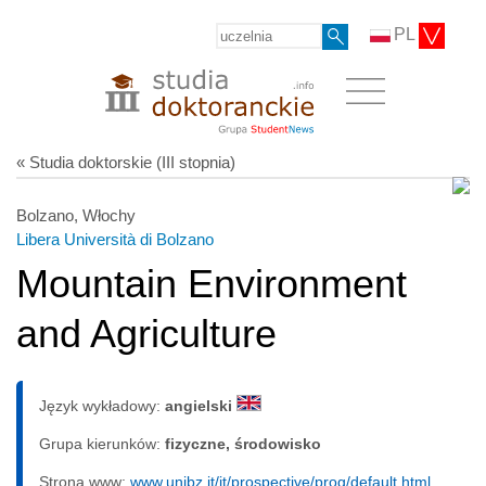
PL
« Studia doktorskie (III stopnia)
Bolzano, Włochy
Libera Università di Bolzano
Mountain Environment
and Agriculture
Język wykładowy:
angielski
Grupa kierunków:
fizyczne, środowisko
Strona www:
www.unibz.it/it/prospective/prog/default.html