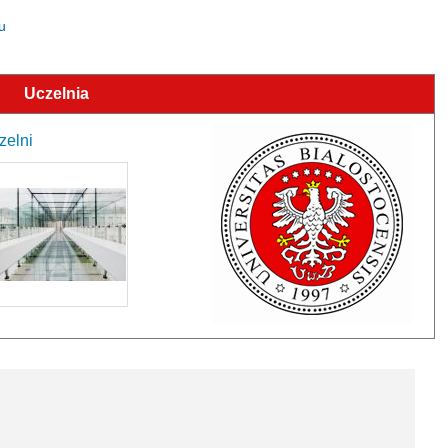
u
Uczelnia
zelni