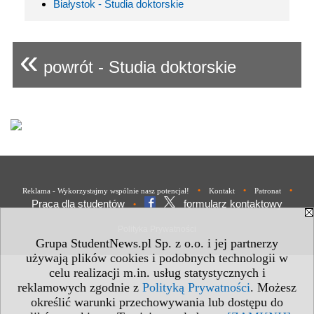
Białystok - Studia doktorskie
«
powrót - Studia doktorskie
•
•
•
Reklama - Wykorzystajmy wspólnie nasz potencjał!
Kontakt
Patronat
Praca dla studentów
formularz kontaktowy
•
Polityka Prywatności
Grupa StudentNews.pl Sp. z o.o. i jej partnerzy
używają plików cookies i podobnych technologii w
celu realizacji m.in. usług statystycznych i
reklamowych zgodnie z
Polityką Prywatności
. Możesz
określić warunki przechowywania lub dostępu do