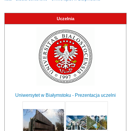
Uczelnia
Uniwersytet w Białymstoku - Prezentacja uczelni