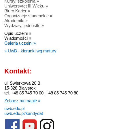
Kursy, szkolenia »
Uniwersytet III Wieku »
Biuro Karier »
Organizacje studenckie »
Akademiki »
Wydziały, jednostki »
Opis uczelni »
Wiadomości »
Galeria uczelni »
» UwB - kierunki wg matury
Kontakt:
ul. Świerkowa 20 B
15-328 Białystok
tel. +48 85 745 70 00, +48 85 745 70 80
Zobacz na mapie »
uwb.edu.pl
uwb.edu.pl/kandydat