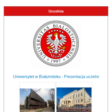
Uczelnia
Uniwersytet w Białymstoku - Prezentacja uczelni