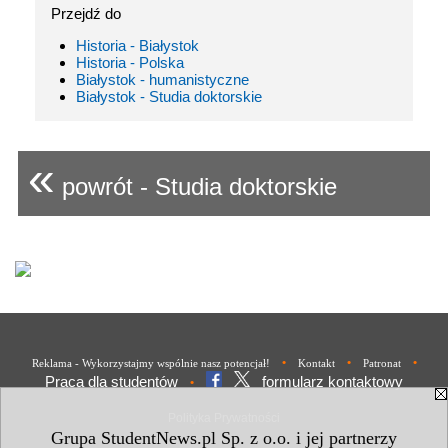
Przejdź do
Historia - Białystok
Historia - Polska
Białystok - humanistyczne
Białystok - Studia doktorskie
«
powrót - Studia doktorskie
•
•
•
Reklama - Wykorzystajmy wspólnie nasz potencjał!
Kontakt
Patronat
Praca dla studentów
formularz kontaktowy
•
Polityka Prywatności
Grupa StudentNews.pl Sp. z o.o. i jej partnerzy