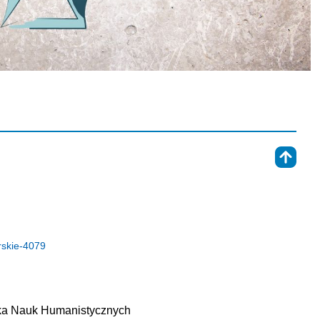
⇑
rskie-4079
ska Nauk Humanistycznych