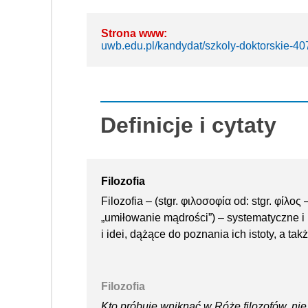
Strona www:
uwb.edu.pl/kandydat/szkoly-doktorskie-40
Definicje i cytaty
Filozofia
Filozofia – (stgr. φιλοσοφία od: stgr. φίλος
„umiłowanie mądrości”) – systematyczne 
i idei, dążące do poznania ich istoty, a t
Filozofia
Kto próbuje wniknąć w Różę filozofów, nie 