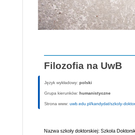
Filozofia na UwB
Język wykładowy:
polski
Grupa kierunków:
humanistyczne
Strona www:
uwb.edu.pl/kandydat/szkoly-dokto
Nazwa szkoły doktorskiej: Szkoła Doktor