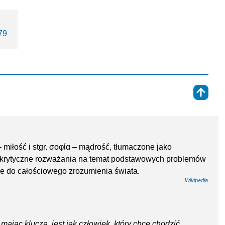
79
⇑
 – miłość i stgr. σοφία – mądrość, tłumaczone jako
i krytyczne rozważania na temat podstawowych problemów
akże do całościowego zrozumienia świata.
Wikipedia
mając klucza, jest jak człowiek, który chce chodzić,