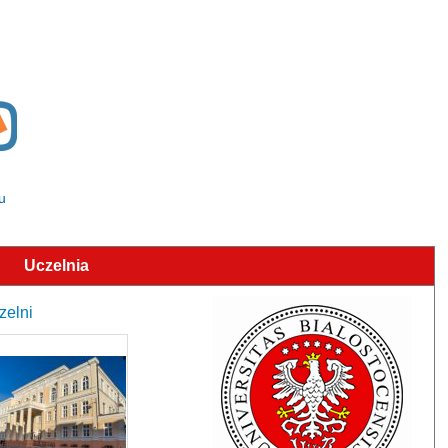
u
Uczelnia
zelni