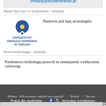
zmiany@studentnews.pl
Nauki fizyczne i o środowisku - artykuły
Piastowie pod lupą archeologów
Nowe technologie - artykuły
Przełomowa technologia pozwoli na zmniejszenie wykluczenia
cyfrowego
•
•
•
Reklama - Wykorzystajmy wspólnie nasz potencjał!
Kontakt
Patronat
Praca dla studentów
formularz kontaktowy
•